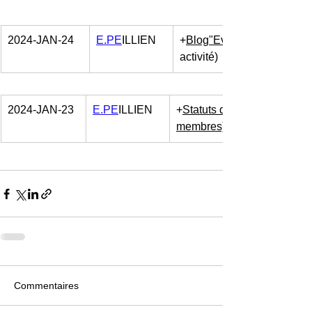
2024-JAN-24
E.PE
ILLIEN
+
Blog"Evolutions-Site"
activité)
2024-JAN-23
E.PE
ILLIEN
+
Statuts du Club
membres)
Commentaires