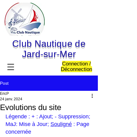
Club Nautique de
Jard-sur-Mer
Connection /
Déconnection
Post
EricP
24 janv. 2024
Evolutions du site
Légende : + : Ajout; - Suppression; 
MaJ: Mise à Jour; 
Souligné
 : Page 
concernée